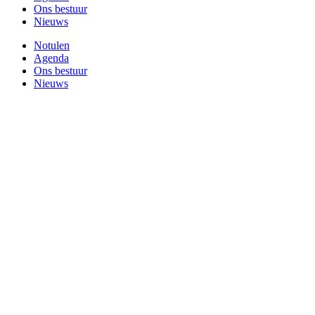
Ons bestuur
Nieuws
Notulen
Agenda
Ons bestuur
Nieuws
© Dorpsraad s-Gravenpolder
Ontwerp en realisatie
Mediabureau
Zeeland