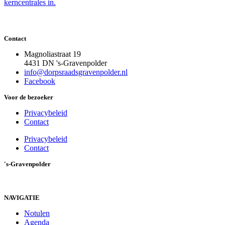
kerncentrales in.
Contact
Magnoliastraat 19
4431 DN 's-Gravenpolder
info@dorpsraadsgravenpolder.nl
Facebook
Voor de bezoeker
Privacybeleid
Contact
Privacybeleid
Contact
's-Gravenpolder
Benieuwd wat er in en om ‘s-Gravenpolder allemaal te doen is? Op
www.1001activiteiten.nl/borssele
vindt u de beste tips op het
gebied van cultuur, uitgaan en evenementen.
NAVIGATIE
Notulen
Agenda